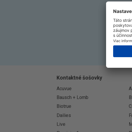
Kontaktné šošovky
Acuvue
A
Bausch + Lomb
B
Biotrue
C
Dailies
F
Live
M