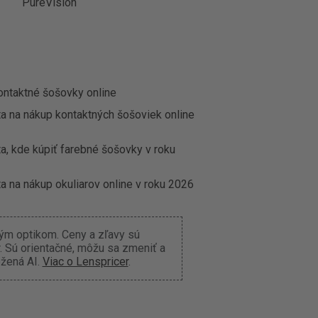
PureVision
ontaktné šošovky online
ta na nákup kontaktných šošoviek online
a, kde kúpiť farebné šošovky v roku
a na nákup okuliarov online v roku 2026
ným optikom. Ceny a zľavy sú
 Sú orientačné, môžu sa zmeniť a
ožená AI.
Viac o Lenspricer
.