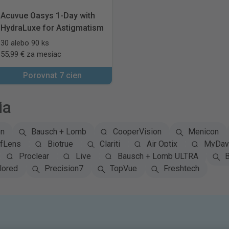
Acuvue Oasys 1-Day with
HydraLuxe for Astigmatism
30 alebo 90 ks
55,99 € za mesiac
Porovnat 7 cien
ia
on
Bausch + Lomb
CooperVision
Menicon
fLens
Biotrue
Clariti
Air Optix
MyDay 
Proclear
Live
Bausch + Lomb ULTRA
B
lored
Precision7
TopVue
Freshtech