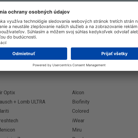
Prihlásenie k odberu novinie
Prihlási
ir Optix
Alcon
ausch + Lomb ULTRA
Biofinity
lariti
Colored
reshtech
iWear
enicon
Miru