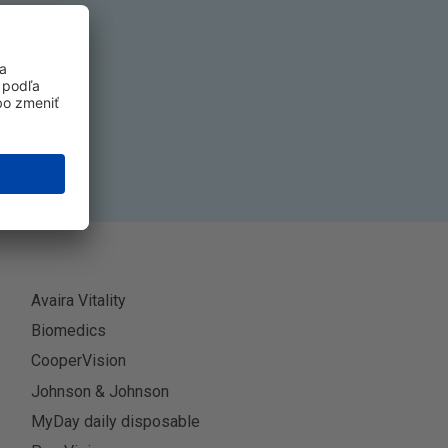
k
ť sa
Avaira Vitality
Biomedics
CooperVision
Johnson & Johnson
MyDay daily disposable