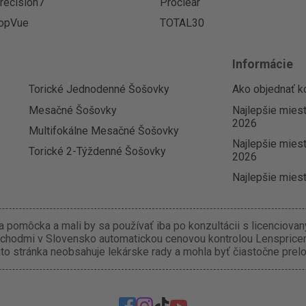
recision7
Proclear
opVue
TOTAL30
Informácie
Torické Jednodenné Šošovky
Ako objednať k
Mesačné Šošovky
Najlepšie mies
2026
Multifokálne Mesačné Šošovky
Najlepšie miest
Torické 2-Týždenné Šošovky
2026
Najlepšie miest
 pomôcka a mali by sa používať iba po konzultácii s licenciova
chodmi v Slovensko automatickou cenovou kontrolou Lenspricer.
o stránka neobsahuje lekárske rady a mohla byť čiastočne prel