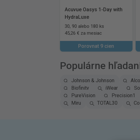
Acuvue Oasys 1-Day with
HydraLuxe
30, 90 alebo 180 ks
45,26 € za mesiac
Porovnat 9 cien
Populárne hľadan
Johnson & Johnson
Alc
Biofinity
iWear
So
PureVision
Precision1
Miru
TOTAL30
Co