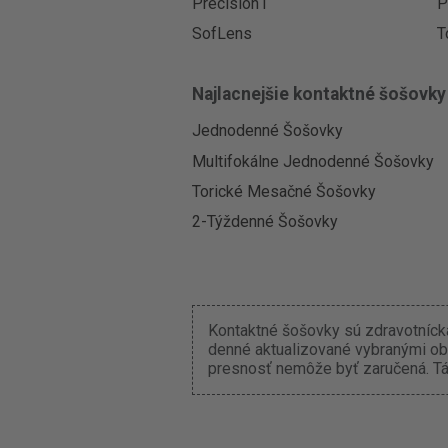
Precision1
P
SofLens
T
Najlacnejšie kontaktné šošovky
Jednodenné Šošovky
Multifokálne Jednodenné Šošovky
Torické Mesačné Šošovky
2-Týždenné Šošovky
Kontaktné šošovky sú zdravotnícka
denné aktualizované vybranými ob
presnosť nemôže byť zaručená. Tát