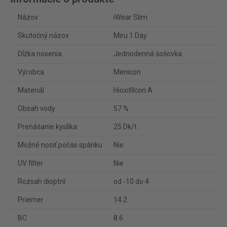
Názov
iWear Slim
Skutočný názov
Miru 1 Day
Dĺžka nosenia
Jednodenná šošovka
Výrobca
Menicon
Materiál
Hioxifilcon A
Obsah vody
57 %
Prenášanie kyslíka
25 Dk/t
Možné nosiť počas spánku
Nie
UV filter
Nie
Rozsah dioptrií
od -10 do 4
Priemer
14.2
BC
8.6