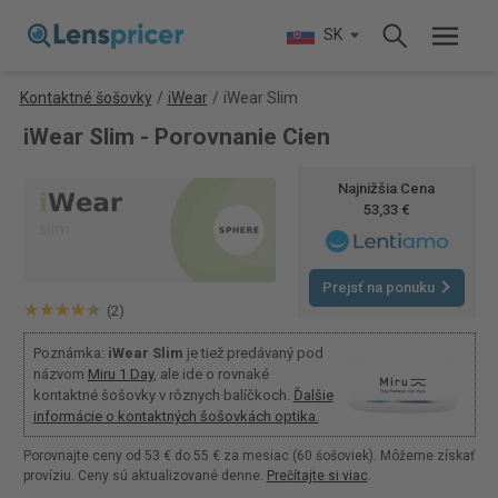
SK
Kontaktné šošovky
/
iWear
/
iWear Slim
iWear Slim - Porovnanie Cien
Najnižšia Cena
53,33 €
Prejsť na ponuku
(2)
Poznámka:
iWear Slim
je tiež predávaný pod
názvom
Miru 1 Day
, ale ide o rovnaké
kontaktné šošovky v rôznych balíčkoch.
Ďalšie
informácie o kontaktných šošovkách optika.
Porovnajte ceny od 53 € do 55 € za mesiac (60 šošoviek). Môžeme získať
províziu. Ceny sú aktualizované denne.
Prečítajte si viac
.