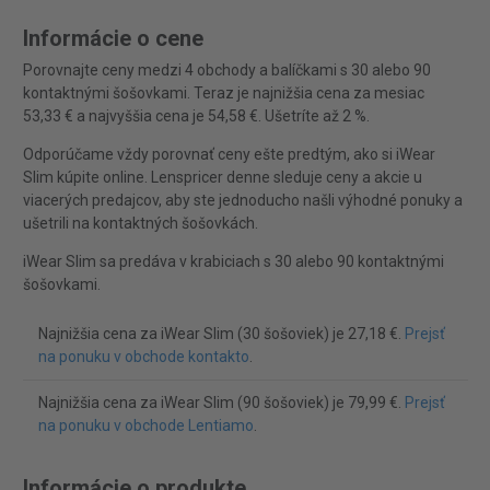
Informácie o cene
Porovnajte ceny medzi 4 obchody a balíčkami s 30 alebo 90
kontaktnými šošovkami. Teraz je najnižšia cena za mesiac
53,33 € a najvyššia cena je 54,58 €. Ušetríte až 2 %.
Odporúčame vždy porovnať ceny ešte predtým, ako si iWear
Slim kúpite online. Lenspricer denne sleduje ceny a akcie u
viacerých predajcov, aby ste jednoducho našli výhodné ponuky a
ušetrili na kontaktných šošovkách.
iWear Slim sa predáva v krabiciach s 30 alebo 90 kontaktnými
šošovkami.
Najnižšia cena za iWear Slim (30 šošoviek) je 27,18 €.
Prejsť
na ponuku v obchode kontakto
.
Najnižšia cena za iWear Slim (90 šošoviek) je 79,99 €.
Prejsť
na ponuku v obchode Lentiamo
.
Informácie o produkte