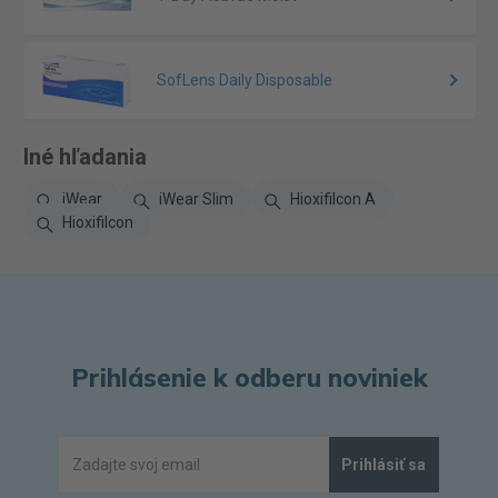
SofLens Daily Disposable
Iné hľadania
iWear
iWear Slim
Hioxifilcon A
Hioxifilcon
Prihlásenie k odberu noviniek
Prihlásiť sa