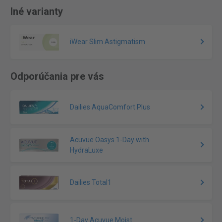
Iné varianty
iWear Slim Astigmatism
Odporúčania pre vás
Dailies AquaComfort Plus
Acuvue Oasys 1-Day with
HydraLuxe
Dailies Total1
1-Day Acuvue Moist