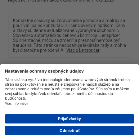
Kontaktné šošovky sú zdravotnícka pomôcka a mali by sa
používať iba po konzultácii s licenciovaným optikom. Ceny
a zľavy sú denné aktualizované vybranými obchodmi v
Slovensko automatickou cenovou kontrolou Lenspricer.
Sú orientačné, môžu sa zmeniť a presnosť nemôže byť
zaručená. Táto stránka neobsahuje lekárske rady a mohla
byť čiastočne preložená AI.
Viac o Lenspricer
.
Nastavenia cookies
Môžeme získať províziu, ak použijete jeden z našich
odkazov na nákup.
O nás
Novinky
Informácie
Ochrana súkromia
Právne informácie
info@lenspricer.sk
SK
© 2026
Lenspricer
DK44428156