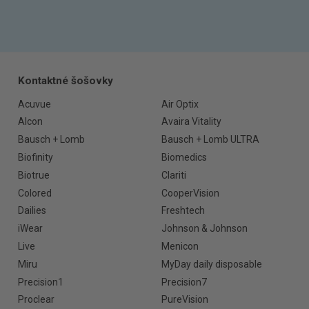
Kontaktné šošovky
Acuvue
Air Optix
Alcon
Avaira Vitality
Bausch + Lomb
Bausch + Lomb ULTRA
Biofinity
Biomedics
Biotrue
Clariti
Colored
CooperVision
Dailies
Freshtech
iWear
Johnson & Johnson
Live
Menicon
Miru
MyDay daily disposable
Precision1
Precision7
Proclear
PureVision