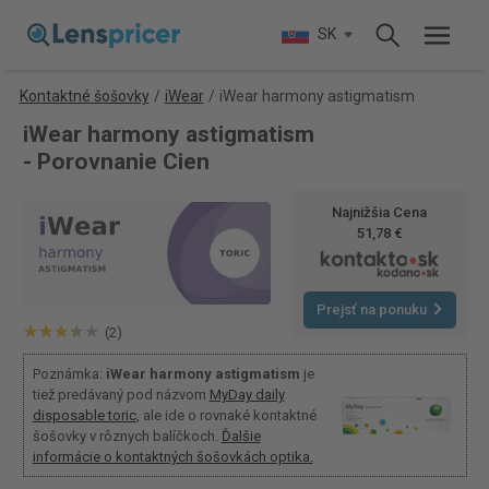
SK
Kontaktné šošovky
/
iWear
/
iWear harmony astigmatism
iWear harmony astigmatism
- Porovnanie Cien
Najnižšia Cena
51,78 €
Prejsť na ponuku
(2)
Poznámka:
iWear harmony astigmatism
je
tiež predávaný pod názvom
MyDay daily
disposable toric
, ale ide o rovnaké kontaktné
šošovky v rôznych balíčkoch.
Ďalšie
informácie o kontaktných šošovkách optika.