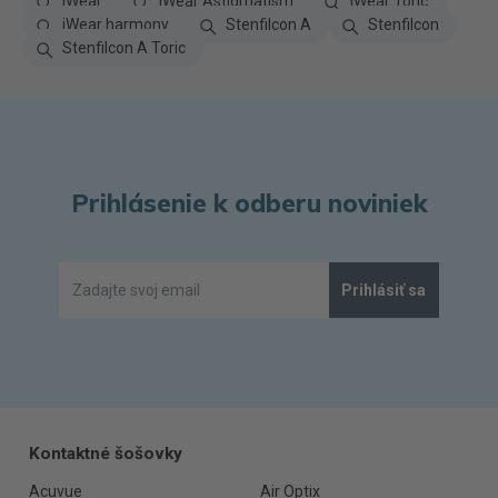
iWear
iWear Astigmatism
iWear Toric
iWear harmony
Stenfilcon A
Stenfilcon
Stenfilcon A Toric
Prihlásenie k odberu noviniek
Prihlásiť sa
Kontaktné šošovky
Acuvue
Air Optix