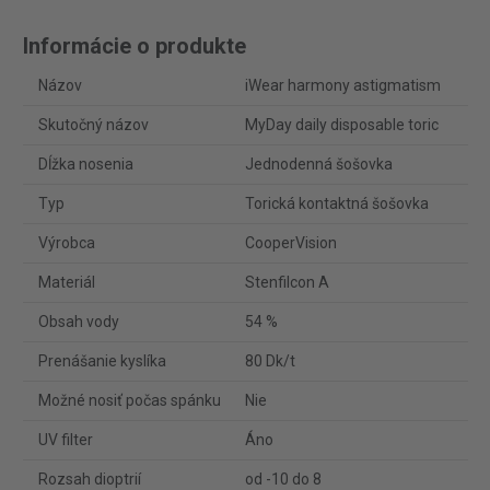
Informácie o produkte
Názov
iWear harmony astigmatism
Skutočný názov
MyDay daily disposable toric
Dĺžka nosenia
Jednodenná šošovka
Typ
Torická kontaktná šošovka
Výrobca
CooperVision
Materiál
Stenfilcon A
Obsah vody
54 %
Prenášanie kyslíka
80 Dk/t
Možné nosiť počas spánku
Nie
UV filter
Áno
Rozsah dioptrií
od -10 do 8