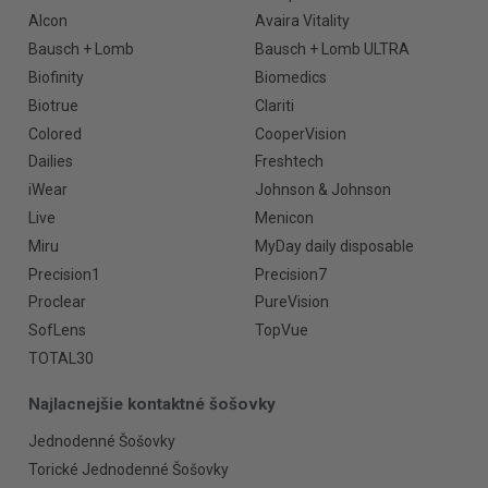
Alcon
Avaira Vitality
Bausch + Lomb
Bausch + Lomb ULTRA
Biofinity
Biomedics
Biotrue
Clariti
Colored
CooperVision
Dailies
Freshtech
iWear
Johnson & Johnson
Live
Menicon
Miru
MyDay daily disposable
Precision1
Precision7
Proclear
PureVision
SofLens
TopVue
TOTAL30
Najlacnejšie kontaktné šošovky
Jednodenné Šošovky
Torické Jednodenné Šošovky