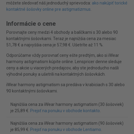
môžete sledovať náš jednoduchý sprievodca:
ako nakúpiť torické
kontaktné šošovky online pre astigmatizmus
.
Informácie o cene
Porovnajte ceny medzi 4 obchody a balíčkami s 30 alebo 90
kontaktnými šošovkami. Teraz je najnižšia cena za mesiac
51,78 € a najvyššia cena je 57,98 €. Ušetríte až 11 %.
Odporúčame vždy porovnať ceny ešte predtým, ako si iWear
harmony astigmatism kúpite online. Lenspricer denne sleduje
ceny a akcie u viacerých predajcov, aby ste jednoducho našli
výhodné ponuky a ušetrili na kontaktných šošovkách.
iWear harmony astigmatism sa predáva v krabiciach s 30 alebo
90 kontaktnými šošovkami.
Najnižšia cena za iWear harmony astigmatism (30 šošoviek)
je 25,89 €.
Prejsť na ponuku v obchode kontakto
.
Najnižšia cena za iWear harmony astigmatism (90 šošoviek)
je 85,99 €.
Prejsť na ponuku v obchode Lentiamo
.