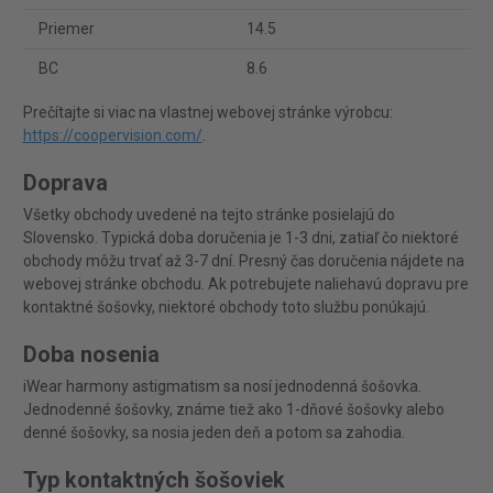
Priemer
14.5
BC
8.6
Prečítajte si viac na vlastnej webovej stránke výrobcu:
https://coopervision.com/
.
Doprava
Všetky obchody uvedené na tejto stránke posielajú do
Slovensko. Typická doba doručenia je 1-3 dni, zatiaľ čo niektoré
obchody môžu trvať až 3-7 dní. Presný čas doručenia nájdete na
webovej stránke obchodu. Ak potrebujete naliehavú dopravu pre
kontaktné šošovky, niektoré obchody toto službu ponúkajú.
Doba nosenia
iWear harmony astigmatism sa nosí jednodenná šošovka.
Jednodenné šošovky, známe tiež ako 1-dňové šošovky alebo
denné šošovky, sa nosia jeden deň a potom sa zahodia.
Typ kontaktných šošoviek