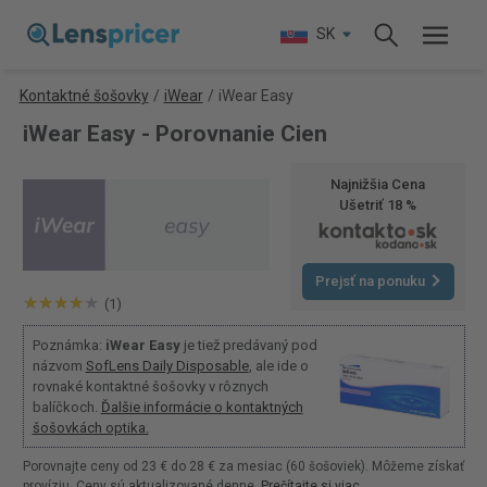
SK
Kontaktné šošovky
/
iWear
/
iWear Easy
iWear Easy - Porovnanie Cien
Najnižšia Cena
Ušetriť 18 %
Prejsť na ponuku
(1)
Poznámka:
iWear Easy
je tiež predávaný pod
názvom
SofLens Daily Disposable
, ale ide o
rovnaké kontaktné šošovky v rôznych
balíčkoch.
Ďalšie informácie o kontaktných
šošovkách optika.
Porovnajte ceny od 23 € do 28 € za mesiac (60 šošoviek). Môžeme získať
províziu. Ceny sú aktualizované denne.
Prečítajte si viac
.