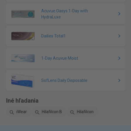
Acuvue Oasys 1-Day with
HydraLuxe
Dailies Total1
1-Day Acuvue Moist
SofLens Daily Disposable
Iné hľadania
iWear
Hilafilcon B
Hilafilcon