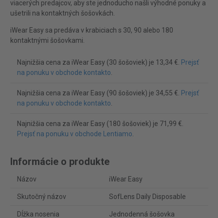
viacerých predajcov, aby ste jednoducho našli výhodné ponuky a
ušetrili na kontaktných šošovkách.
iWear Easy sa predáva v krabiciach s 30, 90 alebo 180
kontaktnými šošovkami.
Najnižšia cena za iWear Easy (30 šošoviek) je 13,34 €.
Prejsť
na ponuku v obchode kontakto
.
Najnižšia cena za iWear Easy (90 šošoviek) je 34,55 €.
Prejsť
na ponuku v obchode kontakto
.
Najnižšia cena za iWear Easy (180 šošoviek) je 71,99 €.
Prejsť na ponuku v obchode Lentiamo
.
Informácie o produkte
Názov
iWear Easy
Skutočný názov
SofLens Daily Disposable
Dĺžka nosenia
Jednodenná šošovka