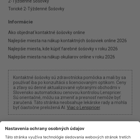
2-Týždenné Šošovky
Torické 2-Týždenné Šošovky
Informácie
Ako objednať kontaktné šošovky online
Najlepšie miesta na nákup kontaktných šošoviek online 2026
Najlepšie miesta, kde kúpiť farebné šošovky v roku 2026
Najlepšie miesta na nákup okuliarov online v roku 2026
Kontaktné šošovky sú zdravotnícka pomôcka a mali by sa
používať iba po konzultácii s licenciovaným optikom. Ceny
a zľavy sú denné aktualizované vybranými obchodmi v
Slovensko automatickou cenovou kontrolou Lenspricer.
Sú orientačné, môžu sa zmeniť a presnosť nemôže byť
zaručená. Táto stránka neobsahuje lekárske rady a mohla
byť čiastočne preložená AI.
Viac o Lenspricer
.