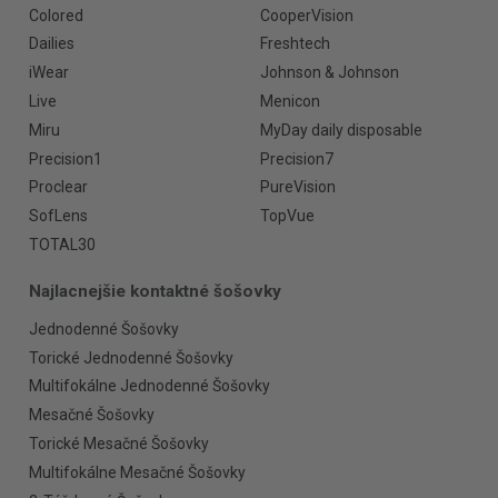
Colored
CooperVision
Dailies
Freshtech
iWear
Johnson & Johnson
Live
Menicon
Miru
MyDay daily disposable
Precision1
Precision7
Proclear
PureVision
SofLens
TopVue
TOTAL30
Najlacnejšie kontaktné šošovky
Jednodenné Šošovky
Torické Jednodenné Šošovky
Multifokálne Jednodenné Šošovky
Mesačné Šošovky
Torické Mesačné Šošovky
Multifokálne Mesačné Šošovky