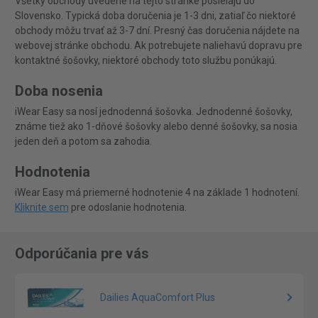
Všetky obchody uvedené na tejto stránke posielajú do
Slovensko. Typická doba doručenia je 1-3 dni, zatiaľ čo niektoré
obchody môžu trvať až 3-7 dní. Presný čas doručenia nájdete na
webovej stránke obchodu. Ak potrebujete naliehavú dopravu pre
kontaktné šošovky, niektoré obchody toto službu ponúkajú.
Doba nosenia
iWear Easy sa nosí jednodenná šošovka. Jednodenné šošovky,
známe tiež ako 1-dňové šošovky alebo denné šošovky, sa nosia
jeden deň a potom sa zahodia.
Hodnotenia
iWear Easy má priemerné hodnotenie 4 na základe 1 hodnotení.
Kliknite sem
pre odoslanie hodnotenia.
Odporúčania pre vás
Dailies AquaComfort Plus