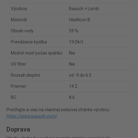
Výrobca
Bausch + Lomb
Materiál
Hilafilcon B
Obsah vody
59 %
Prenášanie kyslíka
19 Dk/t
Možné nosiť počas spánku
Nie
UV filter
Nie
Rozsah dioptrií
od -9 do 6.5
Priemer
14.2
BC
8.6
Prečítajte si viac na vlastnej webovej stránke výrobcu:
https://www.bausch.com/
.
Doprava