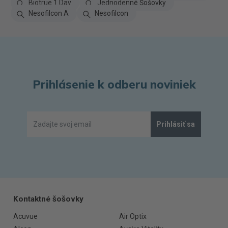
Biotrue 1 Day
Jednodenné Šošovky
Nesofilcon A
Nesofilcon
Prihlásenie k odberu noviniek
Prihlásiť sa
Kontaktné šošovky
Acuvue
Air Optix