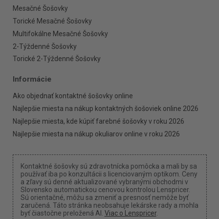
Mesačné Šošovky
Torické Mesačné Šošovky
Multifokálne Mesačné Šošovky
2-Týždenné Šošovky
Torické 2-Týždenné Šošovky
Informácie
Ako objednať kontaktné šošovky online
Najlepšie miesta na nákup kontaktných šošoviek online 2026
Najlepšie miesta, kde kúpiť farebné šošovky v roku 2026
Najlepšie miesta na nákup okuliarov online v roku 2026
Kontaktné šošovky sú zdravotnícka pomôcka a mali by sa
používať iba po konzultácii s licenciovaným optikom. Ceny
a zľavy sú denné aktualizované vybranými obchodmi v
Slovensko automatickou cenovou kontrolou Lenspricer.
Sú orientačné, môžu sa zmeniť a presnosť nemôže byť
zaručená. Táto stránka neobsahuje lekárske rady a mohla
byť čiastočne preložená AI.
Viac o Lenspricer
.