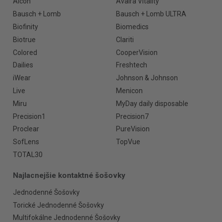
Alcon
Avaira Vitality
Bausch + Lomb
Bausch + Lomb ULTRA
Biofinity
Biomedics
Biotrue
Clariti
Colored
CooperVision
Dailies
Freshtech
iWear
Johnson & Johnson
Live
Menicon
Miru
MyDay daily disposable
Precision1
Precision7
Proclear
PureVision
SofLens
TopVue
TOTAL30
Najlacnejšie kontaktné šošovky
Jednodenné Šošovky
Torické Jednodenné Šošovky
Multifokálne Jednodenné Šošovky