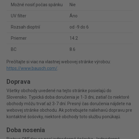
Možné nosiť počas spánku
Nie
UV filter
Áno
Rozsah dioptrií
od -9 do 6
Priemer
14.2
BC
8.6
Prečítajte si viac na vlastnej webovej stránke výrobcu:
https://www.bausch.com/
.
Doprava
Všetky obchody uvedené na tejto stránke posielajú do
Slovensko. Typická doba doručenia je 1-3 dni, zatiaľ čo niektoré
obchody môžu trvať až 3-7 dní. Presný čas doručenia nájdete na
webovej stránke obchodu. Ak potrebujete naliehavú dopravu pre
kontaktné šošovky, niektoré obchody toto službu ponúkajú.
Doba nosenia