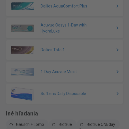
Dailies AquaComfort Plus
Acuvue Oasys 1-Day with
HydraLuxe
Dailies Total1
1-Day Acuvue Moist
SofLens Daily Disposable
Iné hľadania
Bausch + Lomb
Biotrue
Biotrue ONEday