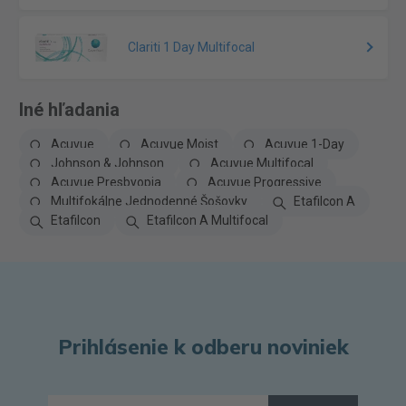
Clariti 1 Day Multifocal
Iné hľadania
Acuvue
Acuvue Moist
Acuvue 1-Day
Johnson & Johnson
Acuvue Multifocal
Acuvue Presbyopia
Acuvue Progressive
Multifokálne Jednodenné Šošovky
Etafilcon A
Etafilcon
Etafilcon A Multifocal
Prihlásenie k odberu noviniek