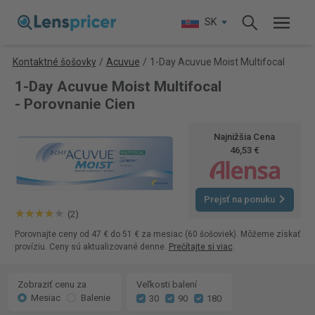
SK
Kontaktné šošovky
/
Acuvue
/
1-Day Acuvue Moist Multifocal
1-Day Acuvue Moist Multifocal
- Porovnanie Cien
Najnižšia Cena
46,53 €
Prejsť na ponuku
(2)
Porovnajte ceny od 47 € do 51 € za mesiac (60 šošoviek). Môžeme získať
províziu. Ceny sú aktualizované denne.
Prečítajte si viac
.
Zobraziť cenu za
Veľkosti balení
Mesiac
Balenie
30
90
180