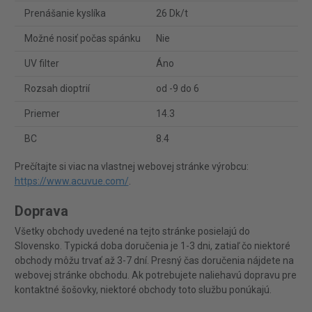
Prenášanie kyslíka
26 Dk/t
Možné nosiť počas spánku
Nie
UV filter
Áno
Rozsah dioptrií
od -9 do 6
Priemer
14.3
BC
8.4
Prečítajte si viac na vlastnej webovej stránke výrobcu:
https://www.acuvue.com/
.
Doprava
Všetky obchody uvedené na tejto stránke posielajú do
Slovensko. Typická doba doručenia je 1-3 dni, zatiaľ čo niektoré
obchody môžu trvať až 3-7 dní. Presný čas doručenia nájdete na
webovej stránke obchodu. Ak potrebujete naliehavú dopravu pre
kontaktné šošovky, niektoré obchody toto službu ponúkajú.