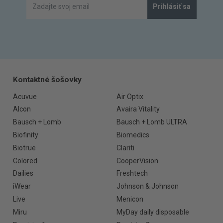
Prihlásiť sa
Kontaktné šošovky
Acuvue
Air Optix
Alcon
Avaira Vitality
Bausch + Lomb
Bausch + Lomb ULTRA
Biofinity
Biomedics
Biotrue
Clariti
Colored
CooperVision
Dailies
Freshtech
iWear
Johnson & Johnson
Live
Menicon
Miru
MyDay daily disposable