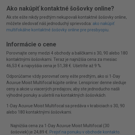
Ako nakúpiť kontaktné šošovky online?
Ak ste ešte nikdy predtým nekupovali kontaktné šošovky online,
môžete sledovať náš jednoduchý sprievodca:
ako nakúpiť
multifokálne kontaktné šošovky online pre presbyopiu
.
Informácie o cene
Porovnajte ceny medzi 4 obchody a balíčkami s 30, 90 alebo 180
kontaktnými šošovkami. Teraz je najnižšia cena za mesiac
46,53 € a najvyššia cena je 51,38 €. Ušetríte až 9 %.
Odporúčame vždy porovnať ceny ešte predtým, ako si 1-Day
Acuvue Moist Multifocal kúpite online. Lenspricer denne sleduje
ceny a akcie u viacerých predajcov, aby ste jednoducho našli
výhodné ponuky a ušetrili na kontaktných šošovkách.
1-Day Acuvue Moist Multifocal sa predáva v krabiciach s 30, 90
alebo 180 kontaktnými šošovkami.
Najnižšia cena za 1-Day Acuvue Moist Multifocal (30
šošoviek) je 24,89 €.
Prejsť na ponuku v obchode kontakto
.