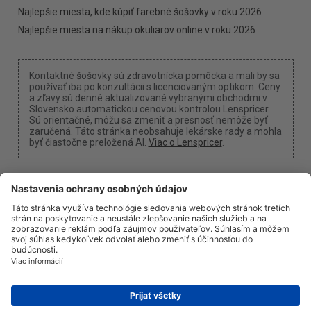
Najlepšie miesta, kde kúpiť farebné šošovky v roku 2026
Najlepšie miesta na nákup okuliarov online v roku 2026
Kontaktné šošovky sú zdravotnícka pomôcka a mali by sa
používať iba po konzultácii s licenciovaným optikom. Ceny
a zľavy sú denné aktualizované vybranými obchodmi v
Slovensko automatickou cenovou kontrolou Lenspricer.
Sú orientačné, môžu sa zmeniť a presnosť nemôže byť
zaručená. Táto stránka neobsahuje lekárske rady a mohla
byť čiastočne preložená AI.
Viac o Lenspricer
.
Nastavenia cookies
Môžeme získať províziu, ak použijete jeden z našich
odkazov na nákup.
O nás
Novinky
Informácie
Ochrana súkromia
Právne informácie
info@lenspricer.sk